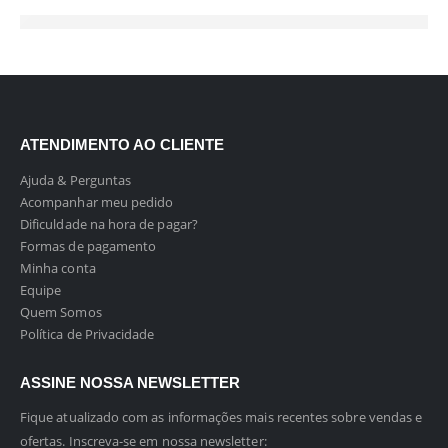
ATENDIMENTO AO CLIENTE
Ajuda & Perguntas
Acompanhar meu pedido
Dificuldade na hora de pagar?
Formas de pagamento
Minha conta
Equipe
Quem Somos
Política de Privacidade
ASSINE NOSSA NEWSLETTER
Fique atualizado com as informações mais recentes sobre vendas e
ofertas. Inscreva-se em nossa newsletter: