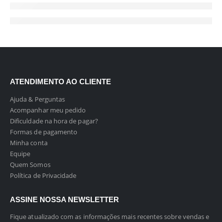
ATENDIMENTO AO CLIENTE
Ajuda & Perguntas
Acompanhar meu pedido
Dificuldade na hora de pagar?
Formas de pagamento
Minha conta
Equipe
Quem Somos
Política de Privacidade
ASSINE NOSSA NEWSLETTER
Fique atualizado com as informações mais recentes sobre vendas e