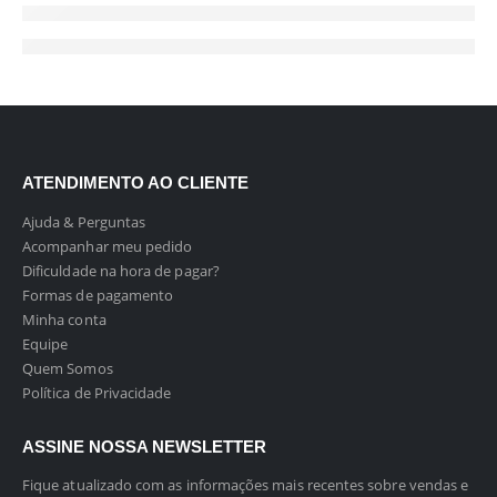
ATENDIMENTO AO CLIENTE
Ajuda & Perguntas
Acompanhar meu pedido
Dificuldade na hora de pagar?
Formas de pagamento
Minha conta
Equipe
Quem Somos
Política de Privacidade
ASSINE NOSSA NEWSLETTER
Fique atualizado com as informações mais recentes sobre vendas e