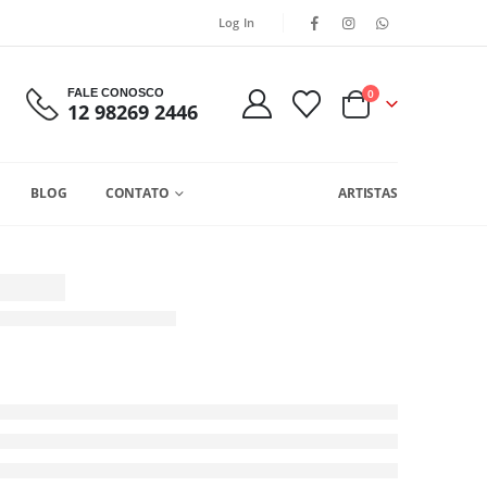
Log In
FALE CONOSCO
0
12 98269 2446
BLOG
CONTATO
ARTISTAS