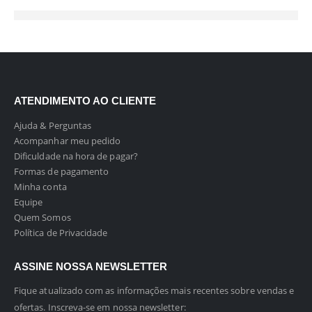
ATENDIMENTO AO CLIENTE
Ajuda & Perguntas
Acompanhar meu pedido
Dificuldade na hora de pagar?
Formas de pagamento
Minha conta
Equipe
Quem Somos
Política de Privacidade
ASSINE NOSSA NEWSLETTER
Fique atualizado com as informações mais recentes sobre vendas e
ofertas. Inscreva-se em nossa newsletter: