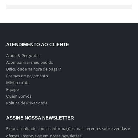
ATENDIMENTO AO CLIENTE
Ajuda & Perguntas
Acompanhar meu pedido
Dificuldade na hora de pagar?
Formas de pagamento
Minha conta
Equipe
Quem Somos
Política de Privacidade
ASSINE NOSSA NEWSLETTER
Fique atualizado com as informações mais recentes sobre vendas e
ofertas. Inscreva-se em nossa newsletter: