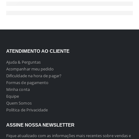
ATENDIMENTO AO CLIENTE
Ajuda & Perguntas
Acompanhar meu pedido
Dificuldade na hora de pagar?
Formas de pagamento
Minha conta
Equipe
Quem Somos
Política de Privacidade
ASSINE NOSSA NEWSLETTER
Fique atualizado com as informações mais recentes sobre vendas e