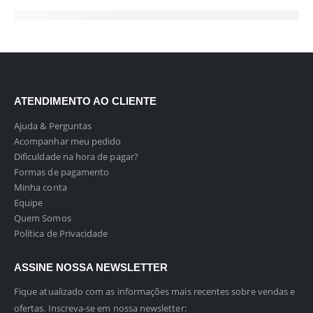
ATENDIMENTO AO CLIENTE
Ajuda & Perguntas
Acompanhar meu pedido
Dificuldade na hora de pagar?
Formas de pagamento
Minha conta
Equipe
Quem Somos
Política de Privacidade
ASSINE NOSSA NEWSLETTER
Fique atualizado com as informações mais recentes sobre vendas e
ofertas. Inscreva-se em nossa newsletter: