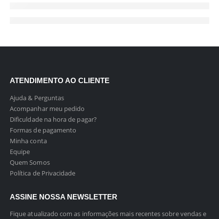
ATENDIMENTO AO CLIENTE
Ajuda & Perguntas
Acompanhar meu pedido
Dificuldade na hora de pagar?
Formas de pagamento
Minha conta
Equipe
Quem Somos
Política de Privacidade
ASSINE NOSSA NEWSLETTER
Fique atualizado com as informações mais recentes sobre vendas e