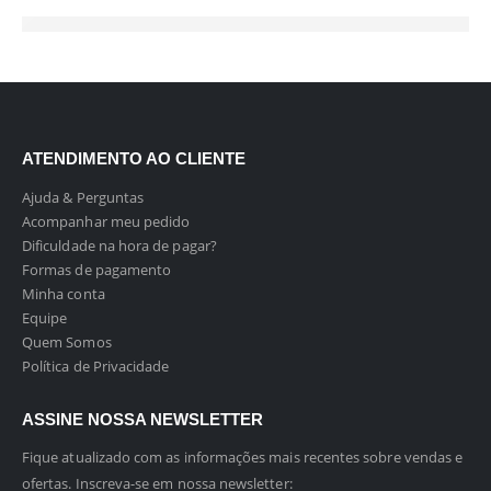
ATENDIMENTO AO CLIENTE
Ajuda & Perguntas
Acompanhar meu pedido
Dificuldade na hora de pagar?
Formas de pagamento
Minha conta
Equipe
Quem Somos
Política de Privacidade
ASSINE NOSSA NEWSLETTER
Fique atualizado com as informações mais recentes sobre vendas e
ofertas. Inscreva-se em nossa newsletter: