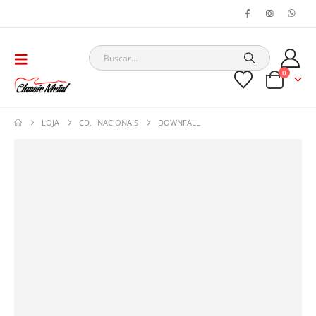
0
LOJA
CD
,
NACIONAIS
DOWNFALL