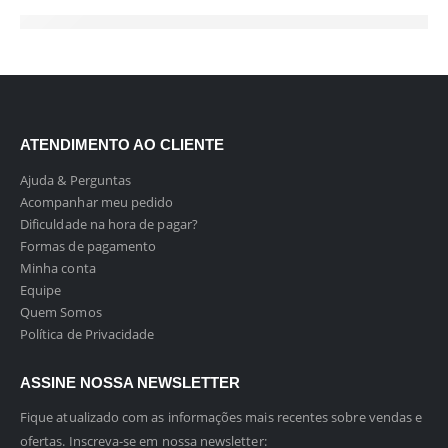
ATENDIMENTO AO CLIENTE
Ajuda & Perguntas
Acompanhar meu pedido
Dificuldade na hora de pagar?
Formas de pagamento
Minha conta
Equipe
Quem Somos
Política de Privacidade
ASSINE NOSSA NEWSLETTER
Fique atualizado com as informações mais recentes sobre vendas e
ofertas. Inscreva-se em nossa newsletter: