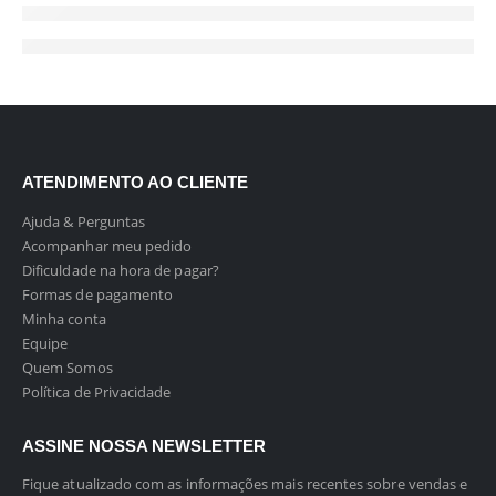
ATENDIMENTO AO CLIENTE
Ajuda & Perguntas
Acompanhar meu pedido
Dificuldade na hora de pagar?
Formas de pagamento
Minha conta
Equipe
Quem Somos
Política de Privacidade
ASSINE NOSSA NEWSLETTER
Fique atualizado com as informações mais recentes sobre vendas e