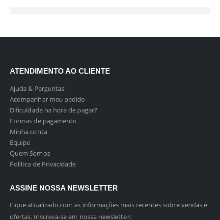
ATENDIMENTO AO CLIENTE
Ajuda & Perguntas
Acompanhar meu pedido
Dificuldade na hora de pagar?
Formas de pagamento
Minha conta
Equipe
Quem Somos
Política de Privacidade
ASSINE NOSSA NEWSLETTER
Fique atualizado com as informações mais recentes sobre vendas e
ofertas. Inscreva-se em nossa newsletter: