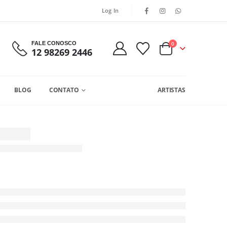
Log In
FALE CONOSCO
0
12 98269 2446
BLOG
CONTATO
ARTISTAS