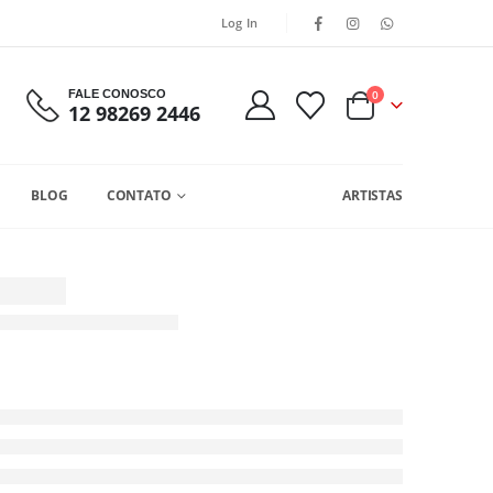
Log In
FALE CONOSCO
0
12 98269 2446
BLOG
CONTATO
ARTISTAS