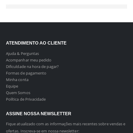
ATENDIMENTO AO CLIENTE
Ajuda & Perguntas
Acompanhar meu pedido
Dificuldade na hora de pagar?
Formas de pagamento
Minha conta
Equipe
Quem Somos
Política de Privacidade
ASSINE NOSSA NEWSLETTER
Fique atualizado com as informações mais recentes sobre vendas e
ofertas. Inscreva-se em nossa newsletter: