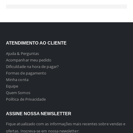
ATENDIMENTO AO CLIENTE
Ajuda & Perguntas
Acompanhar meu pedido
Dificuldade na hora de pagar?
Formas de pagamento
Minha conta
Equipe
Quem Somos
Política de Privacidade
ASSINE NOSSA NEWSLETTER
Fique atualizado com as informações mais recentes sobre vendas e
ofertas. Inscreva-se em nossa newsletter: