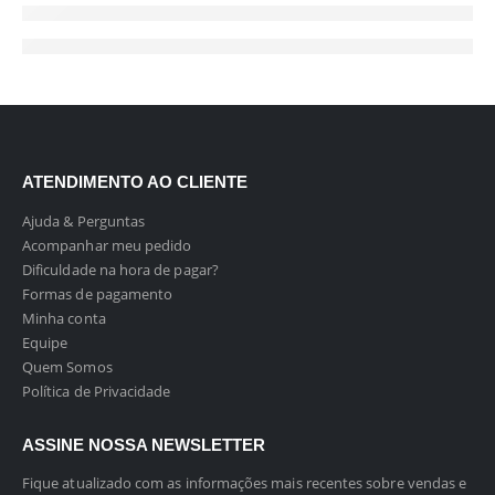
ATENDIMENTO AO CLIENTE
Ajuda & Perguntas
Acompanhar meu pedido
Dificuldade na hora de pagar?
Formas de pagamento
Minha conta
Equipe
Quem Somos
Política de Privacidade
ASSINE NOSSA NEWSLETTER
Fique atualizado com as informações mais recentes sobre vendas e