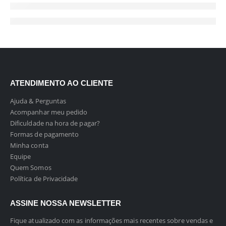
ATENDIMENTO AO CLIENTE
Ajuda & Perguntas
Acompanhar meu pedido
Dificuldade na hora de pagar?
Formas de pagamento
Minha conta
Equipe
Quem Somos
Política de Privacidade
ASSINE NOSSA NEWSLETTER
Fique atualizado com as informações mais recentes sobre vendas e