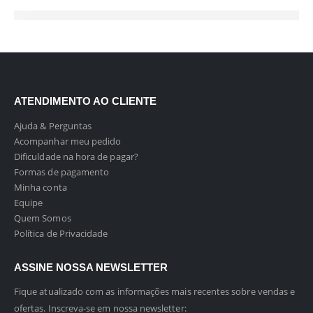
ATENDIMENTO AO CLIENTE
Ajuda & Perguntas
Acompanhar meu pedido
Dificuldade na hora de pagar?
Formas de pagamento
Minha conta
Equipe
Quem Somos
Política de Privacidade
ASSINE NOSSA NEWSLETTER
Fique atualizado com as informações mais recentes sobre vendas e
ofertas. Inscreva-se em nossa newsletter: