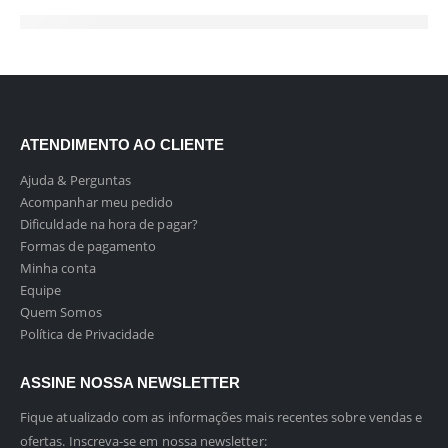
ATENDIMENTO AO CLIENTE
Ajuda & Perguntas
Acompanhar meu pedido
Dificuldade na hora de pagar?
Formas de pagamento
Minha conta
Equipe
Quem Somos
Política de Privacidade
ASSINE NOSSA NEWSLETTER
Fique atualizado com as informações mais recentes sobre vendas e
ofertas. Inscreva-se em nossa newsletter: