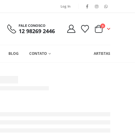
Log In
FALE CONOSCO
0
12 98269 2446
BLOG
CONTATO
ARTISTAS