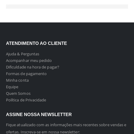
ATENDIMENTO AO CLIENTE
Ajuda & Perguntas
Acompanhar meu pedido
Dificuldade na hora de pagar?
Formas de pagamento
Minha conta
Equipe
Quem Somos
Política de Privacidade
ASSINE NOSSA NEWSLETTER
Fique atualizado com as informações mais recentes sobre vendas e
ofertas. Inscreva-se em nossa newsletter: