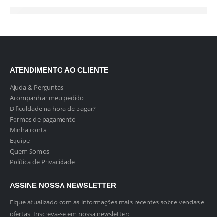
ATENDIMENTO AO CLIENTE
Ajuda & Perguntas
Acompanhar meu pedido
Dificuldade na hora de pagar?
Formas de pagamento
Minha conta
Equipe
Quem Somos
Política de Privacidade
ASSINE NOSSA NEWSLETTER
Fique atualizado com as informações mais recentes sobre vendas e
ofertas. Inscreva-se em nossa newsletter: