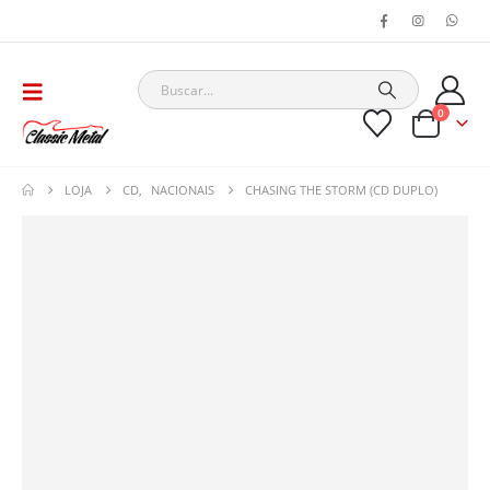
0
LOJA
CD
,
NACIONAIS
CHASING THE STORM (CD DUPLO)