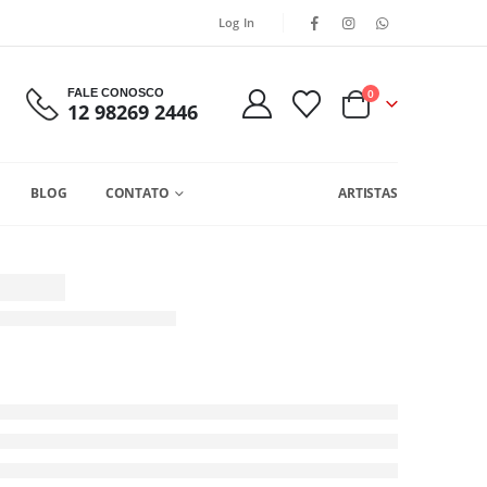
Log In
FALE CONOSCO
0
12 98269 2446
BLOG
CONTATO
ARTISTAS