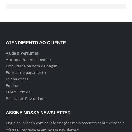
ATENDIMENTO AO CLIENTE
Ajuda & Perguntas
Acompanhar meu pedido
Dificuldade na hora de pagar?
Formas de pagamento
Minha conta
Equipe
Quem Somos
Política de Privacidade
ASSINE NOSSA NEWSLETTER
Fique atualizado com as informações mais recentes sobre vendas e
ofertas. Inscreva-se em nossa newsletter: