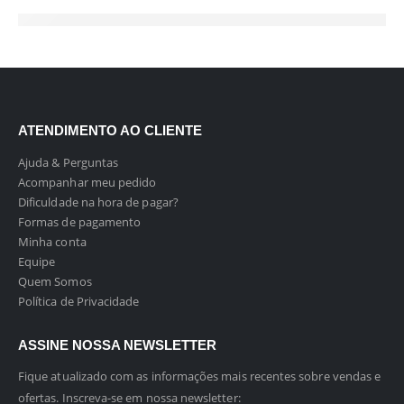
ATENDIMENTO AO CLIENTE
Ajuda & Perguntas
Acompanhar meu pedido
Dificuldade na hora de pagar?
Formas de pagamento
Minha conta
Equipe
Quem Somos
Política de Privacidade
ASSINE NOSSA NEWSLETTER
Fique atualizado com as informações mais recentes sobre vendas e
ofertas. Inscreva-se em nossa newsletter: