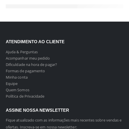
ATENDIMENTO AO CLIENTE
Ajuda & Perguntas
Acompanhar meu pedido
Dificuldade na hora de pagar?
Formas de pagamento
Minha conta
Equipe
Quem Somos
Política de Privacidade
ASSINE NOSSA NEWSLETTER
Fique atualizado com as informações mais recentes sobre vendas e
ofertas. Inscreva-se em nossa newsletter: