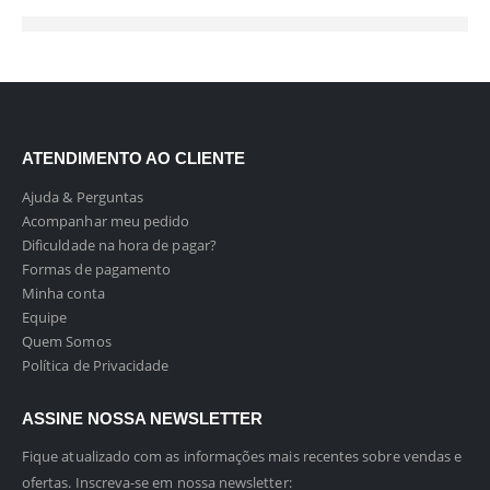
ATENDIMENTO AO CLIENTE
Ajuda & Perguntas
Acompanhar meu pedido
Dificuldade na hora de pagar?
Formas de pagamento
Minha conta
Equipe
Quem Somos
Política de Privacidade
ASSINE NOSSA NEWSLETTER
Fique atualizado com as informações mais recentes sobre vendas e
ofertas. Inscreva-se em nossa newsletter: