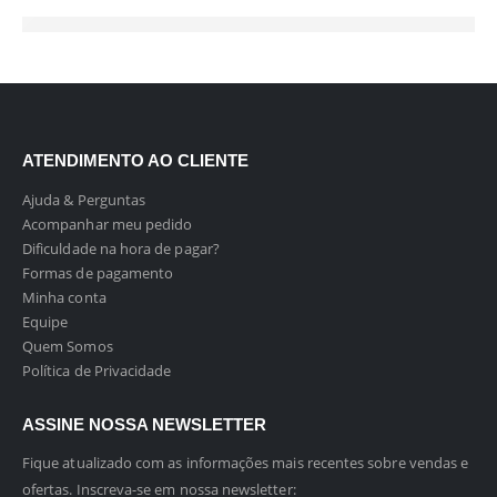
ATENDIMENTO AO CLIENTE
Ajuda & Perguntas
Acompanhar meu pedido
Dificuldade na hora de pagar?
Formas de pagamento
Minha conta
Equipe
Quem Somos
Política de Privacidade
ASSINE NOSSA NEWSLETTER
Fique atualizado com as informações mais recentes sobre vendas e
ofertas. Inscreva-se em nossa newsletter: