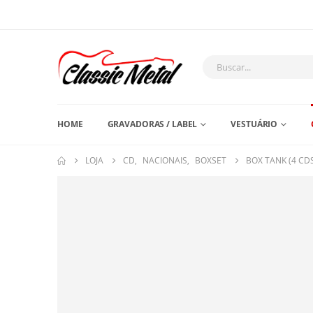
HOME
GRAVADORAS / LABEL
VESTUÁRIO
LOJA
CD
,
NACIONAIS
,
BOXSET
BOX TANK (4 CD