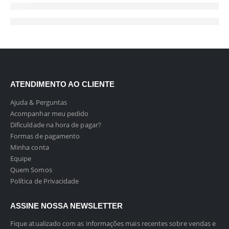
ATENDIMENTO AO CLIENTE
Ajuda & Perguntas
Acompanhar meu pedido
Dificuldade na hora de pagar?
Formas de pagamento
Minha conta
Equipe
Quem Somos
Política de Privacidade
ASSINE NOSSA NEWSLETTER
Fique atualizado com as informações mais recentes sobre vendas e