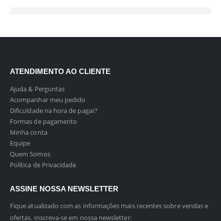
ATENDIMENTO AO CLIENTE
Ajuda & Perguntas
Acompanhar meu pedido
Dificuldade na hora de pagar?
Formas de pagamento
Minha conta
Equipe
Quem Somos
Política de Privacidade
ASSINE NOSSA NEWSLETTER
Fique atualizado com as informações mais recentes sobre vendas e
ofertas. Inscreva-se em nossa newsletter: