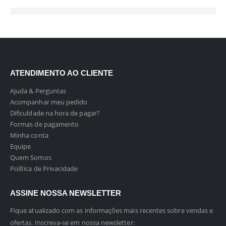
ATENDIMENTO AO CLIENTE
Ajuda & Perguntas
Acompanhar meu pedido
Dificuldade na hora de pagar?
Formas de pagamento
Minha conta
Equipe
Quem Somos
Política de Privacidade
ASSINE NOSSA NEWSLETTER
Fique atualizado com as informações mais recentes sobre vendas e
ofertas. Inscreva-se em nossa newsletter: