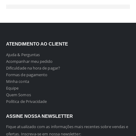
ATENDIMENTO AO CLIENTE
Ajuda & Perguntas
Acompanhar meu pedido
Dificuldade na hora de pagar?
Formas de pagamento
Minha conta
Equipe
Quem Somos
Política de Privacidade
ASSINE NOSSA NEWSLETTER
Fique atualizado com as informações mais recentes sobre vendas e
ofertas. Inscreva-se em nossa newsletter: