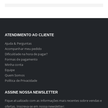
ATENDIMENTO AO CLIENTE
Ajuda & Perguntas
Acompanhar meu pedido
Dificuldade na hora de pagar?
Formas de pagamento
Minha conta
Equipe
Quem Somos
Política de Privacidade
ASSINE NOSSA NEWSLETTER
Fique atualizado com as informações mais recentes sobre vendas e
ofertas. Inscreva-se em nossa newsletter: