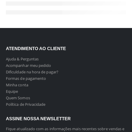
ATENDIMENTO AO CLIENTE
Ajuda & Perguntas
Acompanhar meu pedido
Dificuldade na hora de pagar?
Formas de pagamento
Minha conta
Equipe
Quem Somos
Política de Privacidade
ASSINE NOSSA NEWSLETTER
Fique atualizado com as informações mais recentes sobre vendas e