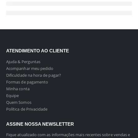
ATENDIMENTO AO CLIENTE
Ajuda & Perguntas
Acompanhar meu pedido
Dificuldade na hora de pagar?
Formas de pagamento
Minha conta
Equipe
Quem Somos
Política de Privacidade
ASSINE NOSSA NEWSLETTER
Fique atualizado com as informações mais recentes sobre vendas e