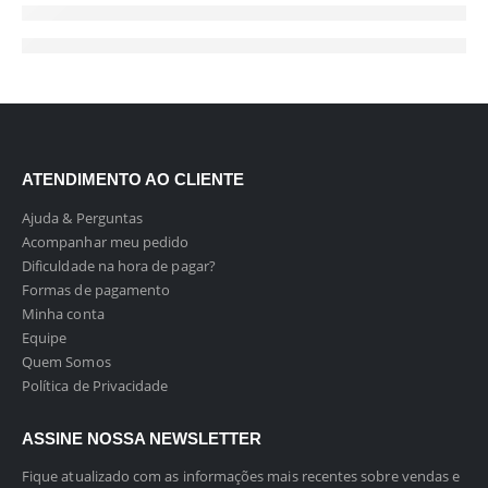
ATENDIMENTO AO CLIENTE
Ajuda & Perguntas
Acompanhar meu pedido
Dificuldade na hora de pagar?
Formas de pagamento
Minha conta
Equipe
Quem Somos
Política de Privacidade
ASSINE NOSSA NEWSLETTER
Fique atualizado com as informações mais recentes sobre vendas e