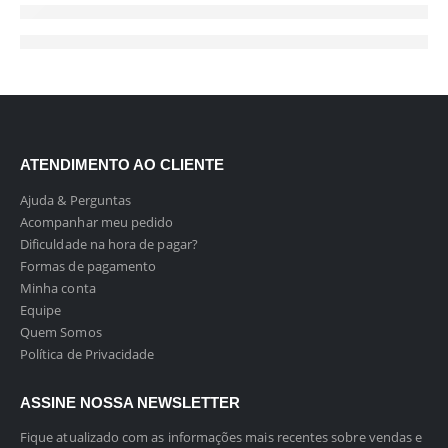
ATENDIMENTO AO CLIENTE
Ajuda & Perguntas
Acompanhar meu pedido
Dificuldade na hora de pagar?
Formas de pagamento
Minha conta
Equipe
Quem Somos
Política de Privacidade
ASSINE NOSSA NEWSLETTER
Fique atualizado com as informações mais recentes sobre vendas e