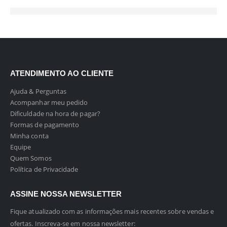
ATENDIMENTO AO CLIENTE
Ajuda & Perguntas
Acompanhar meu pedido
Dificuldade na hora de pagar?
Formas de pagamento
Minha conta
Equipe
Quem Somos
Política de Privacidade
ASSINE NOSSA NEWSLETTER
Fique atualizado com as informações mais recentes sobre vendas e
ofertas. Inscreva-se em nossa newsletter: