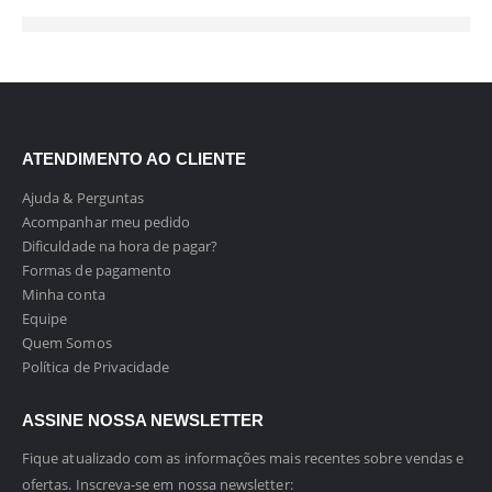
ATENDIMENTO AO CLIENTE
Ajuda & Perguntas
Acompanhar meu pedido
Dificuldade na hora de pagar?
Formas de pagamento
Minha conta
Equipe
Quem Somos
Política de Privacidade
ASSINE NOSSA NEWSLETTER
Fique atualizado com as informações mais recentes sobre vendas e
ofertas. Inscreva-se em nossa newsletter: