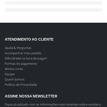
ATENDIMENTO AO CLIENTE
Ajuda & Perguntas
Acompanhar meu pedido
Dificuldade na hora de pagar?
Formas de pagamento
Minha conta
Equipe
Quem Somos
Política de Privacidade
ASSINE NOSSA NEWSLETTER
Fique atualizado com as informações mais recentes sobre vendas e