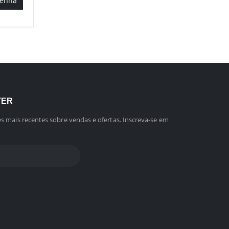
Senha
TER
s mais recentes sobre vendas e ofertas. Inscreva-se em