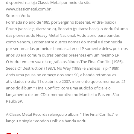
disponível na loja Classic Metal por meio do site:
www.classicmetal.com.br.
Sobre o Vodu
Formada no ano de 1985 por Serginho (bateria), André (baixo),
Bruno (vocal e guitarra solo), Boccato (guitarra base), o Vodu foi uma
das pioneiras do Heavy Metal Nacional. Vodu abriu para bandas
como Venom, Exciter entre outros nomes do metal e é conhecida
por ser uma das primeiras bandas a ter o LP somente deles, pois nos
anos 80 era comum outras bandas presentes em um mesmo LP.
O Vodu tem em sua discografia os álbuns The Final Conflict (1986),
Seeds Of Destruction (1987), No Way (1988) e Endless Trip (1989).
Após uma pausa no começo dos anos 90, a banda retomou as
atividades no dia 11 de abril de 2007, momento que comemorou 21
anos do álbum ” Final Conflict” com uma audição oficial e o
lançamento de um CD comemorativo no Manifesto Bar, em São
Paulo/SP.
A Classic Metal Records relançou o álbum ” The Final Conflict” e
lançou o single “Voodoo Doll” da banda Vodu.