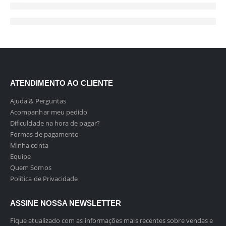
ATENDIMENTO AO CLIENTE
Ajuda & Perguntas
Acompanhar meu pedido
Dificuldade na hora de pagar?
Formas de pagamento
Minha conta
Equipe
Quem Somos
Política de Privacidade
ASSINE NOSSA NEWSLETTER
Fique atualizado com as informações mais recentes sobre vendas e