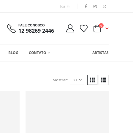
Log In
FALE CONOSCO
0
12 98269 2446
BLOG
CONTATO
ARTISTAS
Mostrar: